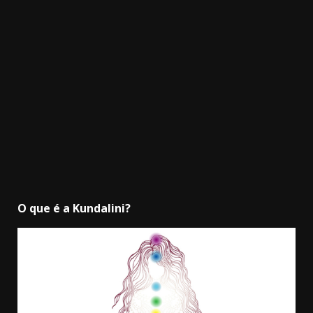
3.91k
2.09k
20.03k
10.05k
32.00k
11000
O que é a Kundalini?