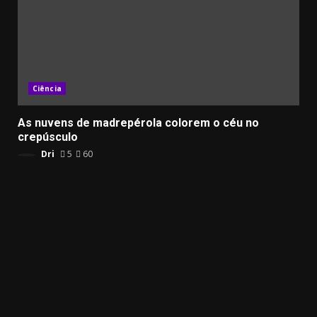
Ciência
As nuvens de madrepérola colorem o céu no
crepúsculo
Dri
5
60