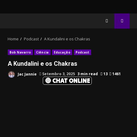
Home
Podcast
A Kundalini e os Chakras
Bob Navarro
Ciência
Educação
Podcast
A Kundalini e os Chakras
Jac Jannie
Setembro 3, 2025
3 min read
13
1461
🔴 CHAT ONLINE