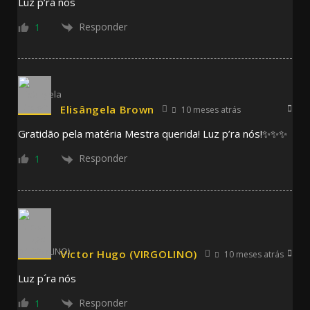
Luz p’ra nós
Responder
1
Elisângela Brown
10 meses atrás
Gratidão pela matéria Mestra querida! Luz p’ra nós!✨✨✨
Responder
1
Victor Hugo (VIRGOLINO)
10 meses atrás
Luz p´ra nós
Responder
1