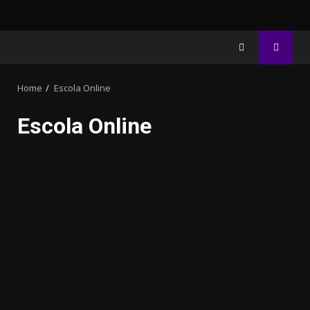
Home
Escola Online
Escola Online
20.03k
32.00k
3.91k
2.09k
10.05k
11000