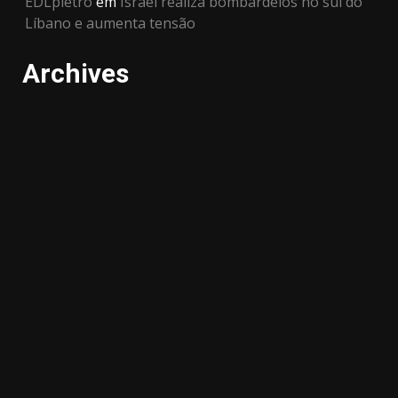
EDLpietro
em
Israel realiza bombardeios no sul do
Líbano e aumenta tensão
Archives