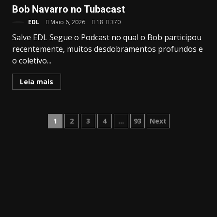
Bob Navarro no Tubacast
EDL
Maio 6, 2026
18
370
Salve EDL Segue o Podcast no qual o Bob participou
recentemente, muitos desdobramentos profundos e
o coletivo...
Leia mais
Paginação
1
2
3
4
…
93
Next
dos
conteúdos