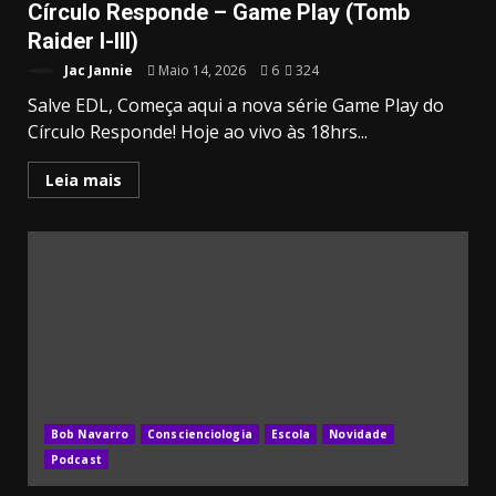
Círculo Responde – Game Play (Tomb
Raider I-III)
Jac Jannie
Maio 14, 2026
6
324
Salve EDL, Começa aqui a nova série Game Play do
Círculo Responde! Hoje ao vivo às 18hrs...
Leia mais
Bob Navarro
Conscienciologia
Escola
Novidade
Podcast