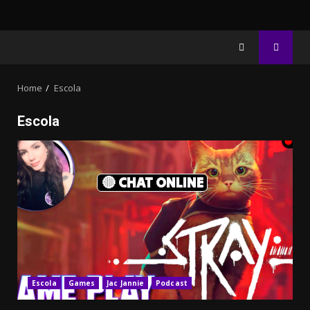
Home
Escola
Escola
🔴 CHAT ONLINE
Escola
Games
Jac Jannie
Podcast