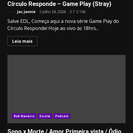
Círculo Responde – Game Play (Stray)
Jac Jannie
Julho 28, 2026
7
106
Salve EDL, Começa aqui a nova série Game Play do
Círculo Responde! Hoje ao vivo às 18hrs...
Leia mais
3.91k
20.03k
10.05k
32.00k
2.09k
11000
Bob Navarro
Escola
Podcast
Sono x Morte / Amor Primeira vista / Ódio