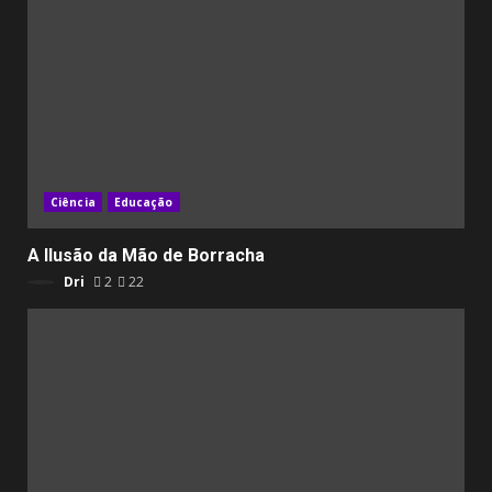
Ciência
Educação
A Ilusão da Mão de Borracha
Dri
2
22