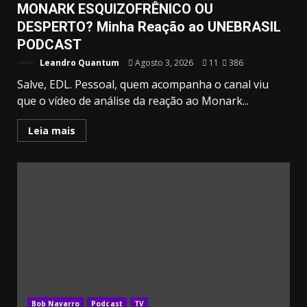
MONARK ESQUIZOFRÊNICO OU
DESPERTO? Minha Reação ao UNEBRASIL
PODCAST
Leandro Quantum
Agosto 3, 2026
11
386
Salve, EDL. Pessoal, quem acompanha o canal viu
que o vídeo de análise da reação ao Monark...
Leia mais
32.00k
3.91k
2.09k
20.03k
10.05k
11000
Bob Navarro
Podcast
TV