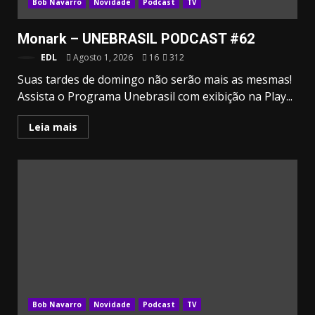
Bob Navarro
Novidade
Podcast
TV
Monark – UNEBRASIL PODCAST #62
EDL
Agosto 1, 2026
16
312
Suas tardes de domingo não serão mais as mesmas!
Assista o Programa Unebrasil com exibição na Play...
Leia mais
Bob Navarro
Novidade
Podcast
TV