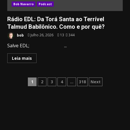
Bob Navarro
Podcast
Rádio EDL: Da Torá Santa ao Terrível
Talmud Babilônico. Como e por quê?
bob
Julho 26, 2026
13
344
Salve EDL; ...
Leia mais
Paginação
1
2
3
4
…
318
Next
dos
conteúdos