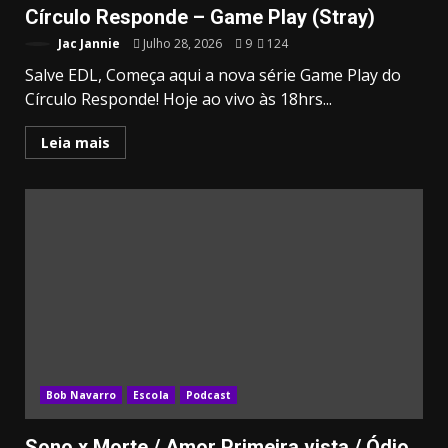
Círculo Responde – Game Play (Stray)
Jac Jannie
Julho 28, 2026
9
124
Salve EDL, Começa aqui a nova série Game Play do
Círculo Responde! Hoje ao vivo às 18hrs...
Leia mais
Bob Navarro
Escola
Podcast
Sono x Morte / Amor Primeira vista / Ódio