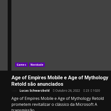
3.91k
10.05k
32.00k
20.03k
2.09k
Games
Novidade
Age of Empires Mobile e Age of Mythology
Retold são anunciados
Lucas Schwarzbold
Outubro 26, 2022
23
1020
Age of Empires Mobile e Age of Mythology Retold
prometem revitalizar o clássico da Microsoft A
transmissão...