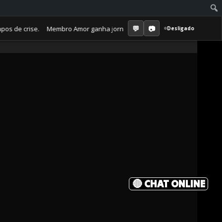
e crise. Membro Amor ganha jornal mensal + aula semanal + grupo fecha
Desligado
🔴 CHAT ONLINE