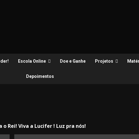
der!
Escola Online
Doe e Ganhe
Projetos
Matér
Depoimentos
a o Rei! Viva a Lucifer ! Luz pra nós!