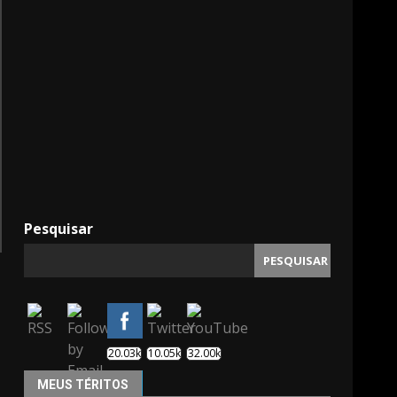
11000
Pesquisar
PESQUISAR
20.03k
10.05k
32.00k
MEUS TÉRITOS