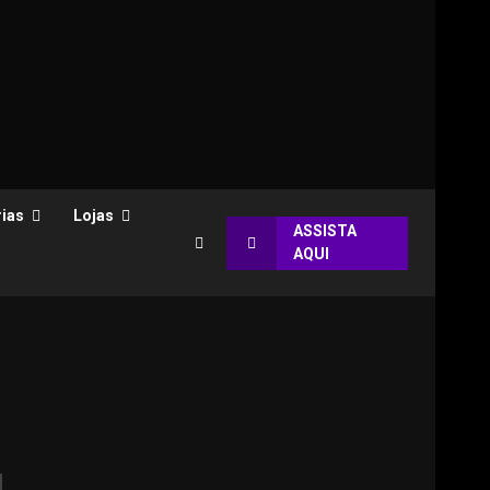
ias
Lojas
ASSISTA
AQUI