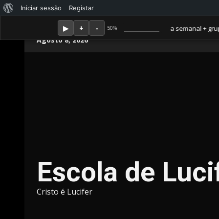
Sobre
Iniciar sessão
Registar
o
Membro Amor ganha jornal mensal + aula semanal + grupo fech
50%
Skip
WordPress
Agosto 8, 2026
to
content
Escola de Luci
Cristo é Lucifer