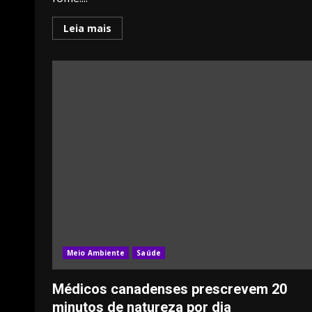
Leia mais
Meio Ambiente
Saúde
Médicos canadenses prescrevem 20
minutos de natureza por dia