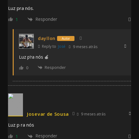
Luz pra nós.
Responder
1
dayllon
Autor
Reply to
José
9 meses atrás
Luz p’ra nós 🍎
Responder
0
Josevar de Sousa
9 meses atrás
Luz p ra nós
Responder
1