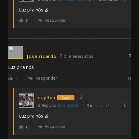
Luz p’ra nós 🍎
Responder
0
José ricardo
9 meses atrás
Luz p’ra nós
Responder
1
dayllon
Autor
Reply to
José ricardo
9 meses atrás
Luz p’ra nós 🍎
Responder
0