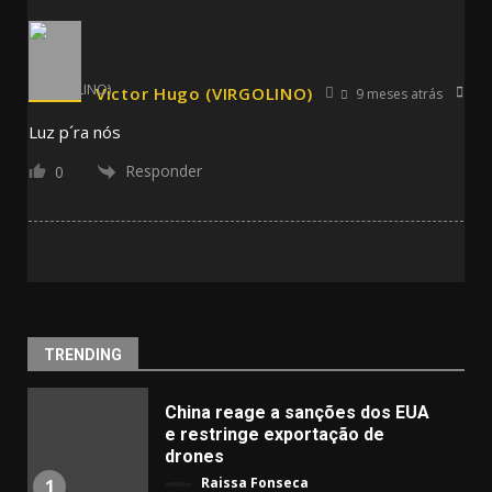
Victor Hugo (VIRGOLINO)
9 meses atrás
Luz p´ra nós
Responder
0
TRENDING
China reage a sanções dos EUA
e restringe exportação de
drones
Raissa Fonseca
1