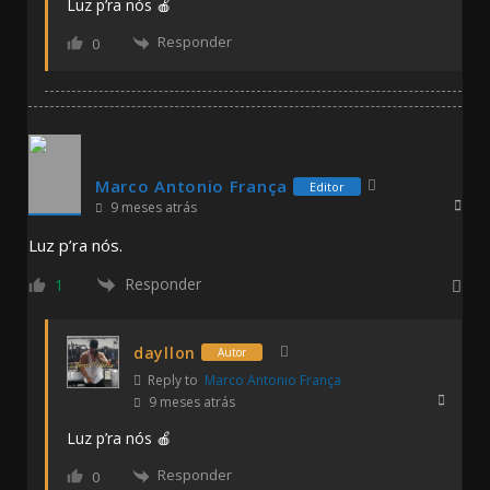
Luz p’ra nós 🍎
Responder
0
Marco Antonio França
Editor
9 meses atrás
Luz p’ra nós.
Responder
1
dayllon
Autor
Reply to
Marco Antonio França
9 meses atrás
Luz p’ra nós 🍎
Responder
0