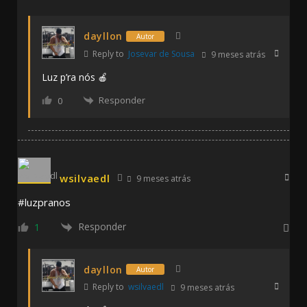
dayllon
Autor
Reply to
Josevar de Sousa
9 meses atrás
Luz p’ra nós 🍎
Responder
0
wsilvaedl
9 meses atrás
#luzpranos
Responder
1
dayllon
Autor
Reply to
wsilvaedl
9 meses atrás