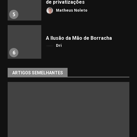
de privatizações
Matheus Noleto
5
A Ilusão da Mão de Borracha
Dri
6
ARTIGOS SEMELHANTES