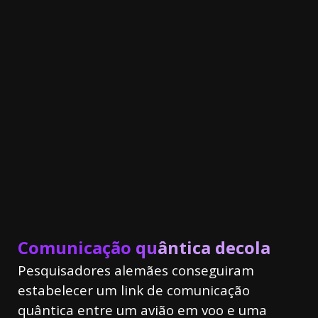
20.03k
10.05k
32.00k
3.91k
2.09k
11000
Comunicação
qu
ântica decola
Pesquisadores alemães conseguiram
estabelecer um link de comunicação
quântica entre um avião em voo e uma