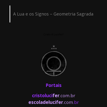
A Lua e os Signos – Geometria Sagrada
Cristo é Lucifer!
Portais
cristoluci
fer
.com.br
escoladelucifer
.com
.br