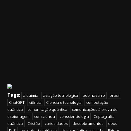
Tags:
alquimia
aviação tecnológica
bob navarro
brasil
ChatGPT
ciência
Ciência e tecnologia
computação
quântica
comunicação quântica
comunicações à prova de
espionagem
consciência
conscienciologia
Criptografia
quântica
Cristão
curiosidades
desdobramentos
deus
DLR
engenharia fotônica
física quântica aplicada
Fótons