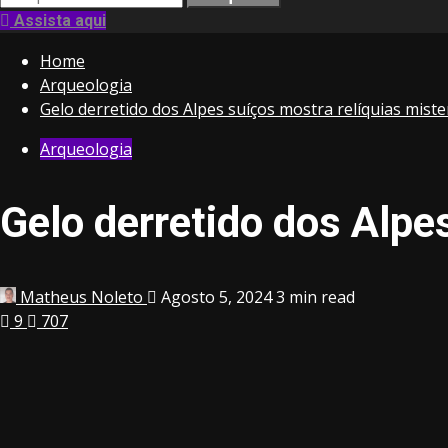
por:
Assista aqui
Home
Arqueologia
Gelo derretido dos Alpes suíços mostra relíquias miste
Arqueologia
Gelo derretido dos Alpe
Matheus Noleto
Agosto 5, 2024
3 min read
9
707