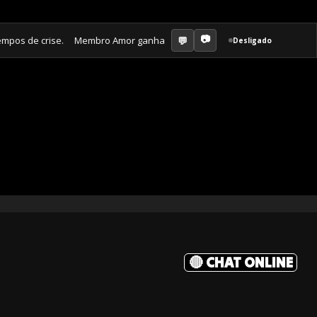
de crise. Membro Amor ganha jornal mensal + aula semanal + grupo fech
Desligado
🔴 CHAT ONLINE