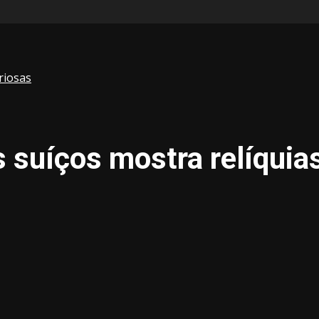
riosas
s suíços mostra relíquia