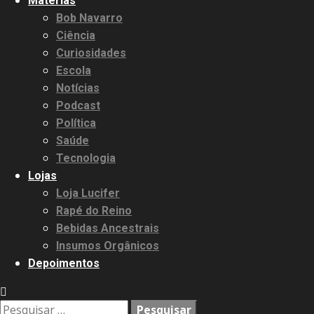
Matérias
Bob Navarro
Ciência
Curiosidades
Escola
Notícias
Podcast
Política
Saúde
Tecnologia
Lojas
Loja Lucifer
Rapé do Reino
Bebidas Ancestrais
Insumos Orgânicos
Depoimentos
Pesquisar