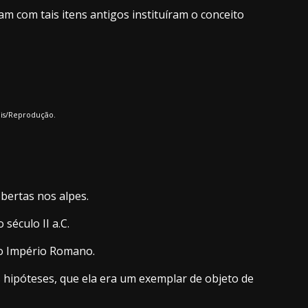
am com tais itens antigos instituíram o conceito
ais/Reprodução.
obertas nos alpes.
século II a.C.
do Império Romano.
 hipóteses, que ela era um exemplar de objeto de