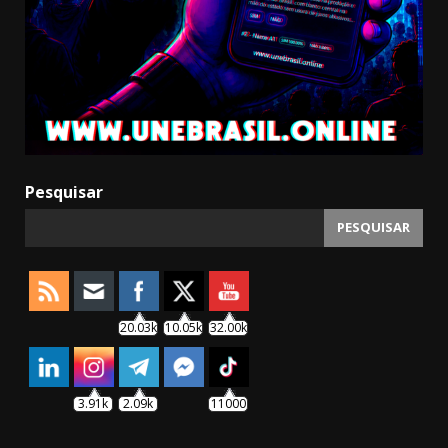
Pesquisar
PESQUISAR
20.03k
10.05k
32.00k
3.91k
2.09k
11000