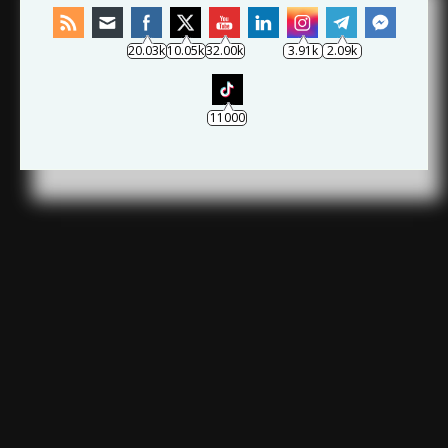
Archives
20.03k
10.05k
32.00k
3.91k
2.09k
11000