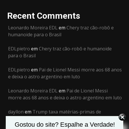
Recent Comments
Leonardo Moreira EDL
em
Chery traz cão-robô e
humanoide para o Brasil
EDLpietro
em
Chery traz cão-robô e humanoide
para o Brasil
EDLpietro
em
Pai de Lionel Messi morre aos 68 anos
e deixa o astro argentino em luto
Leonardo Moreira EDL
em
Pai de Lionel Messi
morre aos 68 anos e deixa o astro argentino em luto
dayllon
em
Trump taxa matérias-primas de
semicondutores
Gostou do site? Espalhe a Verdade!