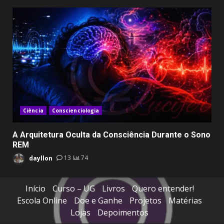
Ciência
Conscienciologia
A Arquitetura Oculta da Consciência Durante o Sono
REM
dayllon
13
74
Início
Curso – UG
Livros
Quero entender!
Escola Online
Doe e Ganhe
Projetos
Matérias
Lojas
Depoimentos