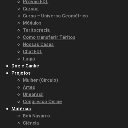
Provão EDL
Cursos
Curso – Universo Geométrico
3.91k
11000
Módulos
20.03k
10.05k
32.00k
2.09k
Teritocracia
Como transferir Téritos
Nossas Casas
Chat EDL
Login
Doe e Ganhe
Projetos
Mulher (Círculo)
Artes
Unebrasil
Congresso Online
Matérias
Bob Navarro
Ciência