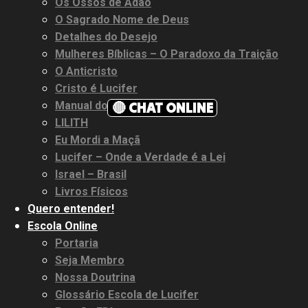
Os Ossos de Adão
O Sagrado Nome de Deus
Detalhes do Desejo
Mulheres Bíblicas – O Paradoxo da Traição
O Anticristo
Cristo é Lucifer
🔴 CHAT ONLINE
Manual do EU
LILITH
Eu Mordi a Maçã
Lucifer – Onde a Verdade é a Lei
Israel – Brasil
Livros Físicos
Quero entender!
Escola Online
Portaria
Seja Membro
Nossa Doutrina
Glossário Escola de Lucifer