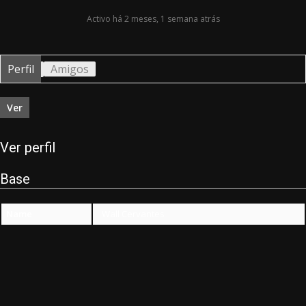
Activo há 2 meses, 1 semana atrás
Perfil
Amigos
Ver
Ver perfil
Base
Name
Wall Cervantes