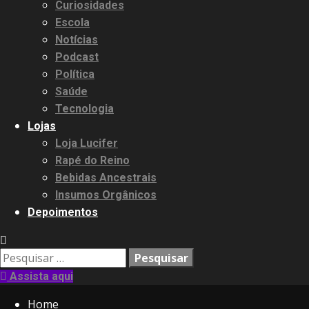
Curiosidades
Escola
Notícias
Podcast
Política
Saúde
Tecnologia
Lojas
Loja Lucifer
Rapé do Reino
Bebidas Ancestrais
Insumos Orgânicos
Depoimentos
Pesquisar
por:
Assista aqui
Home