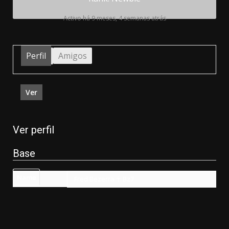
Activo há 9 meses, 4 semanas atrás
Perfil
Amigos
Ver
Ver perfil
Base
Name
Fred Bezerra ☥ Bz7