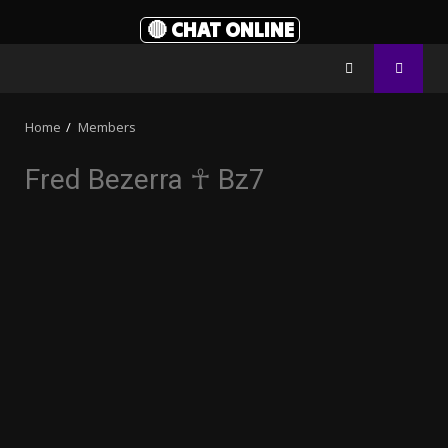
🔴 CHAT ONLINE
Home
Members
Fred Bezerra ☥ Bz7
32.00k
3.91k
2.09k
20.03k
10.05k
11000