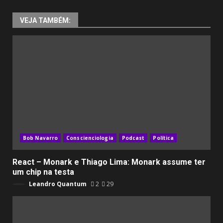
VEJA TAMBÉM:
Bob Navarro
Conscienciologia
Podcast
Política
React – Monark e Thiago Lima: Monark assume ter
um chip na testa
Leandro Quantum
2
29