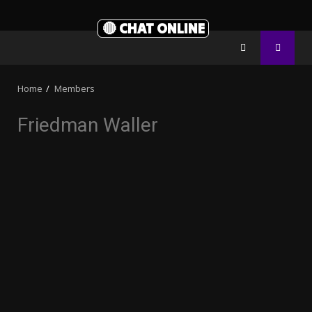
🔴 CHAT ONLINE
Home
Members
Friedman Waller
20.03k
3.91k
2.09k
10.05k
32.00k
11000