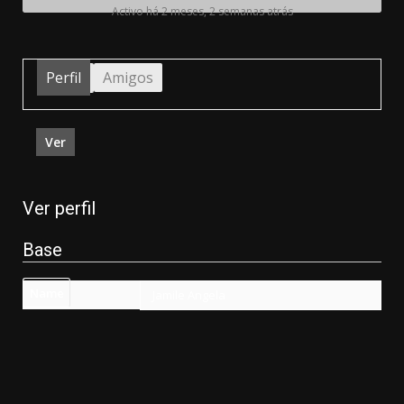
Activo há 2 meses, 2 semanas atrás
Perfil
Amigos
Ver
Ver perfil
Base
Name
Jamile Angela