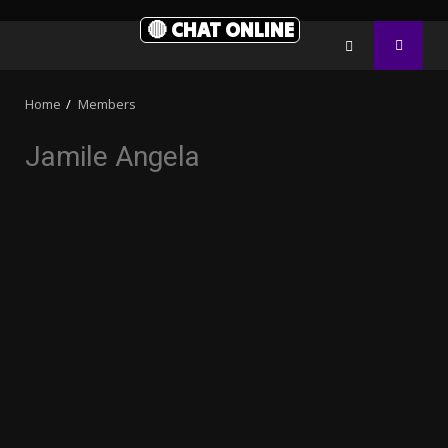
🔴 CHAT ONLINE
Home
Members
Jamile Angela
3.91k
20.03k
10.05k
32.00k
2.09k
11000