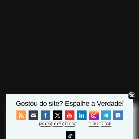
Gostou do site? Espalhe a Verdade!
20.03k
10.05k
32.00k
3.91k
2.09k