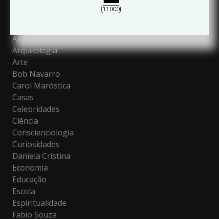
11000
Categories
Alquimia
Arqueologia
Arte
Bob Navarro
Carol Maróstica
Casas
Celebridades
Ciência
Conscienciologia
Curiosidades
Daniela Cristina
Economia
Educação
Escola
Espiritualidade
Fabio Souza