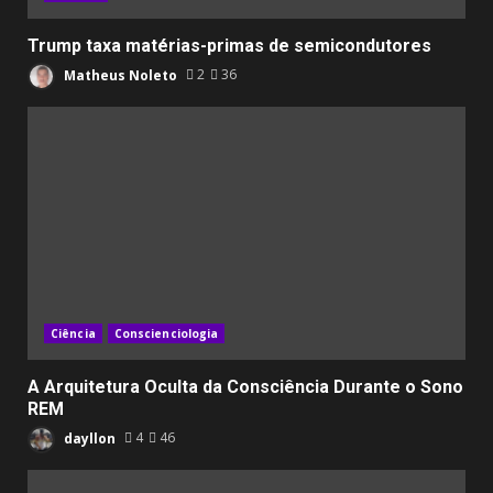
Trump taxa matérias-primas de semicondutores
Matheus Noleto
2
36
Ciência
Conscienciologia
A Arquitetura Oculta da Consciência Durante o Sono
REM
dayllon
4
46