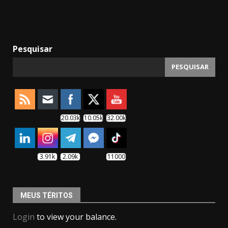
Pesquisar
PESQUISAR
20.03k
10.05k
32.00k
3.91k
2.09k
11000
MEUS TÉRITOS
Login
to view your balance.