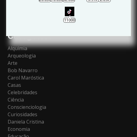
11000
Categories
Alquimia
Arqueologia
Arte
Bob Navarro
Carol Maróstica
Casas
Celebridades
Ciência
Conscienciologia
Curiosidades
Daniela Cristina
Economia
Educação