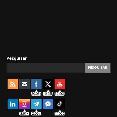
Pesquisar
PESQUISAR
20.03k
10.05k
32.00k
3.91k
2.09k
11000