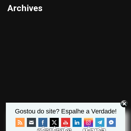
Archives
Gostou do site? Espalhe a Verdade!
20.03k
10.05k
32.00k
3.91k
2.09k