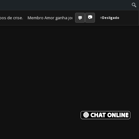
 crise. Membro Amor ganha jornal mensal + aula semanal + grupo fechad
Desligado
🔴 CHAT ONLINE