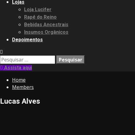
Lojas
Loja Lucifer
Rapé do Reino
Bebidas Ancestrais
Insumos Orgânicos
Depoimentos
Pesquisar
por:
Assista aqui
Home
Members
Lucas Alves