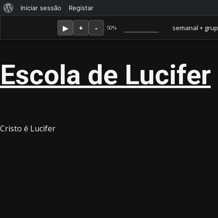
Sobre
Iniciar sessão
Registar
Skip
Agosto 7, 2026
o
Membro Amor ganha jornal mensal + aula semanal + grupo fecha
50%
to
WordPress
content
Escola de Lucifer
Cristo é Lucifer