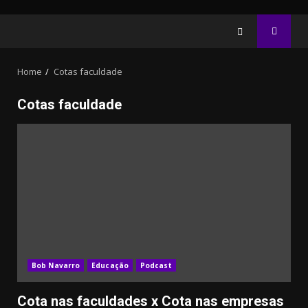
Home
Cotas faculdade
Cotas faculdade
20.03k
10.05k
32.00k
3.91k
2.09k
11000
Bob Navarro
Educação
Podcast
Cota nas faculdades x Cota nas empresas