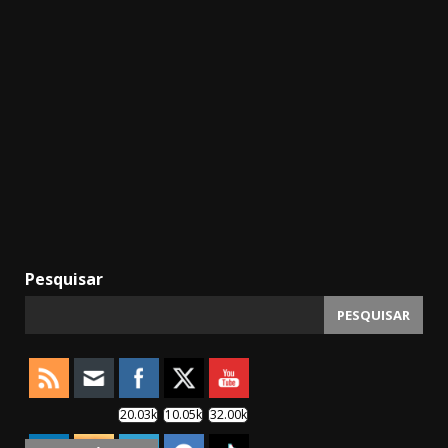
Pesquisar
PESQUISAR
20.03k
10.05k
32.00k