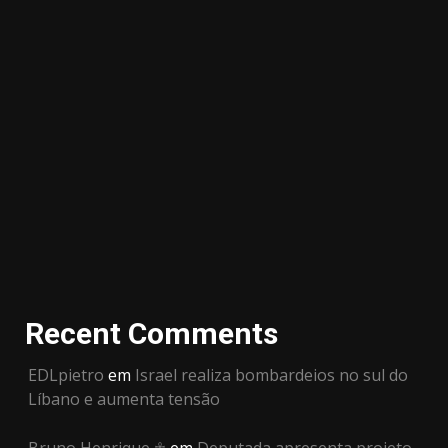
Recent Comments
EDLpietro
em
Israel realiza bombardeios no sul do
Líbano e aumenta tensão
Bruno Henrique ☥
em
Deputada apresenta projeto