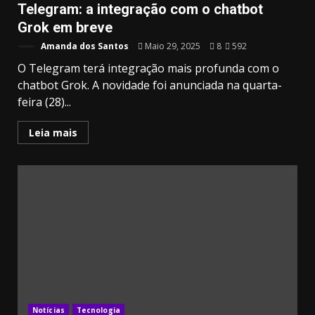
Telegram: a integração com o chatbot
Grok em breve
Amanda dos Santos
Maio 29, 2025
8
592
O Telegram terá integração mais profunda com o
chatbot Grok. A novidade foi anunciada na quarta-
feira (28)...
Leia mais
3.91k
20.03k
10.05k
32.00k
2.09k
11000
Notícias
Tecnologia