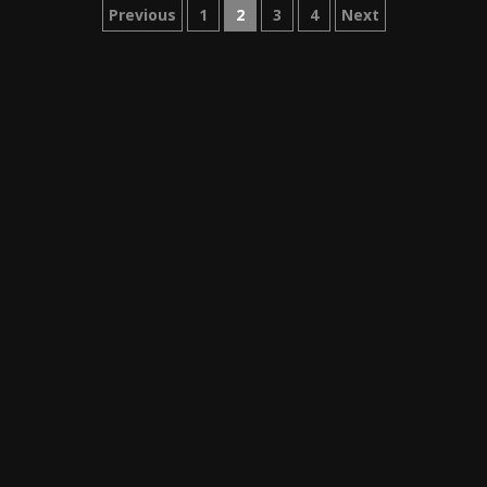
Paginação
Previous
1
2
3
4
Next
dos
conteúdos