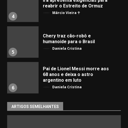
Irã apresenta exigências para
reabrir o Estreito de Ormuz
Márcio Vieira ☥
4
Chery traz cão-robô e
humanoide para o Brasil
Daniela Cristina
5
Pai de Lionel Messi morre aos
68 anos e deixa o astro
argentino em luto
Daniela Cristina
6
ARTIGOS SEMELHANTES