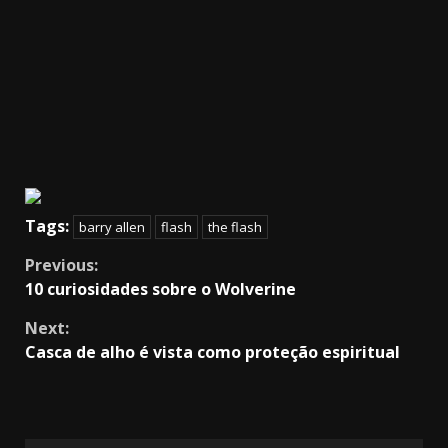
Tags:
barry allen
flash
the flash
Continue
Previous:
10 curiosidades sobre o Wolverine
Reading
Next:
Casca de alho é vista como proteção espiritual