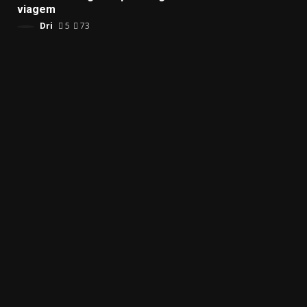
viagem
Dri
5
73