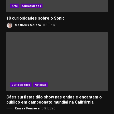
Arte
Curiosidades
10 curiosidades sobre o Sonic
Matheus Noleto
8
183
Curiosidades
Notícias
Cães surfistas dão show nas ondas e encantam o
público em campeonato mundial na Califórnia
Raissa Fonseca
9
220