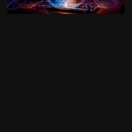
20.03k
10.05k
32.00k
3.91k
2.09k
11000