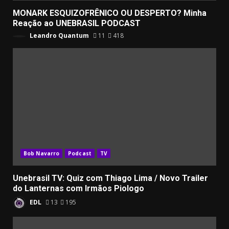
MONARK ESQUIZOFRÊNICO OU DESPERTO? Minha
Reação ao UNEBRASIL PODCAST
Leandro Quantum
11
418
Bob Navarro
Podcast
TV
Unebrasil TV: Quiz com Thiago Lima / Novo Trailer
do Lanternas com Irmãos Piologo
EDL
13
195