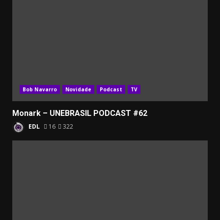
Bob Navarro
Novidade
Podcast
TV
Monark – UNEBRASIL PODCAST #62
EDL
16
322