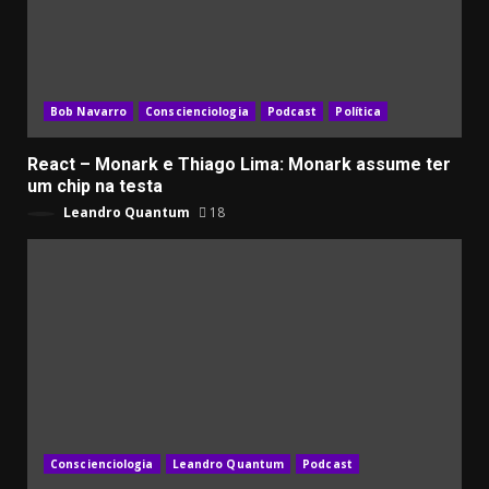
Bob Navarro
Conscienciologia
Podcast
Política
React – Monark e Thiago Lima: Monark assume ter
um chip na testa
Leandro Quantum
18
Conscienciologia
Leandro Quantum
Podcast