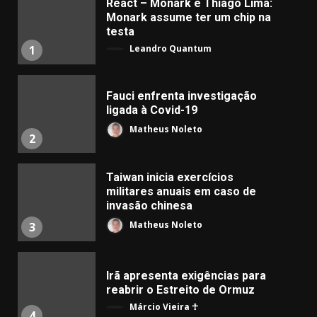
React – Monark e Thiago Lima:
Monark assume ter um chip na
testa
Leandro Quantum
1
Fauci enfrenta investigação
ligada à Covid-19
Matheus Noleto
2
Taiwan inicia exercícios
militares anuais em caso de
invasão chinesa
Matheus Noleto
3
Irã apresenta exigências para
reabrir o Estreito de Ormuz
Márcio Vieira ☥
4