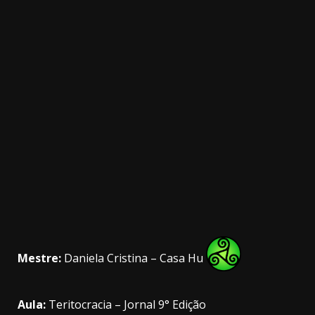
3.91k
20.03k
10.05k
32.00k
2.09k
11000
Mestre:
Daniela Cristina – Casa Hu
Aula:
Teritocracia – Jornal 9° Edição