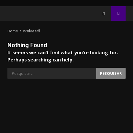
Home
wsilvaedl
Nothing Found
It seems we can’t find what you’re looking for.
Perhaps searching can help.
10.05k
32.00k
3.91k
2.09k
20.03k
Pesquisar
por:
11000