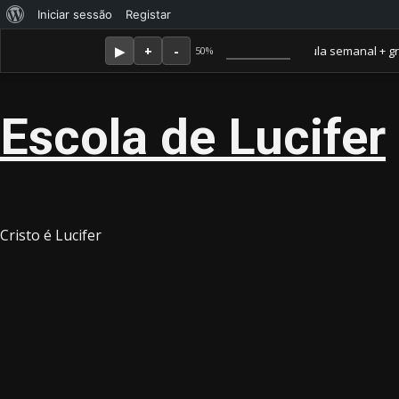
Sobre
Iniciar sessão
Registar
Skip
Agosto 6, 2026
o
Membro Amor ganha jornal mensal + aula semanal + grupo fec
50%
to
WordPress
content
Escola de Lucifer
Cristo é Lucifer