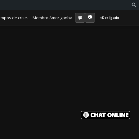
de crise. Membro Amor ganha jornal mensal + aula semanal + grupo fech
Desligado
🔴 CHAT ONLINE