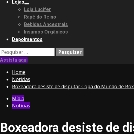
Lojas
Loja Lucifer
Rapé do Reino
Bebidas Ancestrais
Insumos Orgânicos
Depoimentos
Pesquisar
por:
Assista aqui
Home
Notícias
Boxeadora desiste de disputar Copa do Mundo de Boxe
Mídia
Notícias
Boxeadora desiste de d