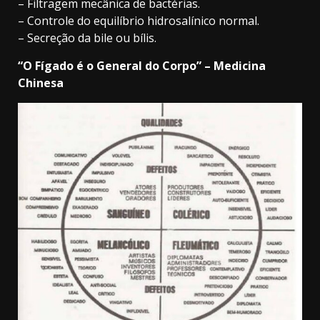
– Filtragem mecânica de bactérias.
– Controle do equilíbrio hidrosalínico normal.
– Secreção da bile ou bílis.
“O Fígado é o General do Corpo” – Medicina
Chinesa