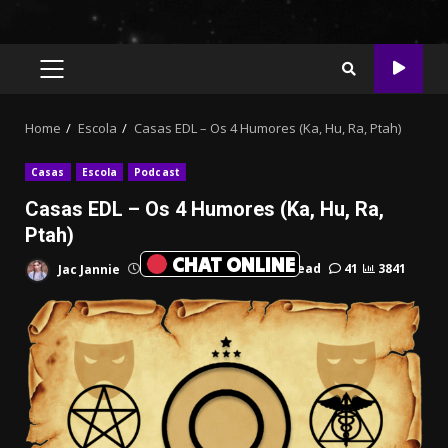
PRIMARY
MENU
Home
Escola
Casas EDL – Os 4 Humores (Ka, Hu, Ra, Ptah)
Casas
Escola
Podcast
Casas EDL – Os 4 Humores (Ka, Hu, Ra,
Ptah)
CHAT ONLINE
Jac Jannie
Agosto 13, 2022
26 min read
41
3841