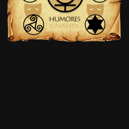
20.03k
10.05k
32.00k
3.91k
2.09k
11000