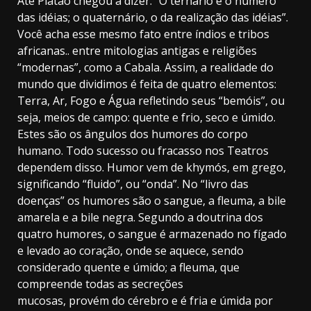
Até Platão chegou a dizer: “O ternário é o número
das idéias; o quaternário, o da realização das idéias”.
Você acha esse mesmo fato entre índios e tribos
africanas.. entre mitologias antigas e religiões
“modernas”, como a Cabala. Assim, a realidade do
mundo que dividimos é feita de quatro elementos:
Terra, Ar, Fogo e Água refletindo seus “bemóis”, ou
seja, meios de campo: quente e frio, seco e úmido.
Estes são os ângulos dos humores do corpo
humano. Todo sucesso ou fracasso nos Teatros
dependem disso. Humor vem de khymós, em grego,
significando “fluido”, ou “onda”. No “livro das
doenças” os humores são o sangue, a fleuma, a bile
amarela e a bile negra. Segundo a doutrina dos
quatro humores, o sangue é armazenado no fígado
e levado ao coração, onde se aquece, sendo
considerado quente e úmido; a fleuma, que
compreende todas as secreções
mucosas, provém do cérebro e é fria e úmida por