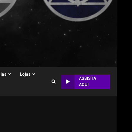
ias
Lojas
ASSISTA
AQUI