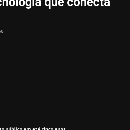
cnologia que conecta
23
3.91k
20.03k
10.05k
32.00k
2.09k
so público em até cinco anos