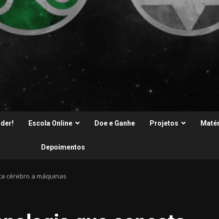
der!
Escola Online
Doe e Ganhe
Projetos
Matér
Depoimentos
ta cérebro a máquinas