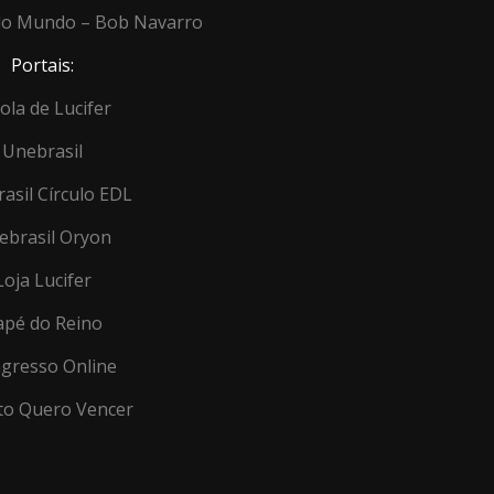
 do Mundo – Bob Navarro
Portais:
ola de Lucifer
Unebrasil
asil Círculo EDL
ebrasil Oryon
Loja Lucifer
apé do Reino
gresso Online
to Quero Vencer