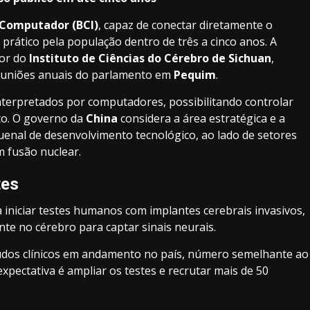
o‑Computador
(BCI)
, capaz de conectar diretamente o
rático pela população dentro de três a cinco anos. A
tor do
Instituto de Ciências do Cérebro de Sichuan
,
reuniões anuais do parlamento em
Pequim
.
interpretados por computadores, possibilitando controlar
to. O governo da
China
considera a área estratégica e a
uenal de desenvolvimento tecnológico, ao lado de setores
 fusão nuclear.
tes
iniciar testes humanos com implantes cerebrais invasivos,
nte no cérebro para captar sinais neurais.
udos clínicos em andamento no país, número semelhante ao
 expectativa é ampliar os testes e recrutar mais de 50