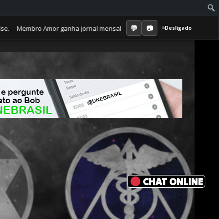
bro Amor ganha jornal mensal + aula semanal + grupo fechado. Tudo o q
Desligado
CHAT ONLINE