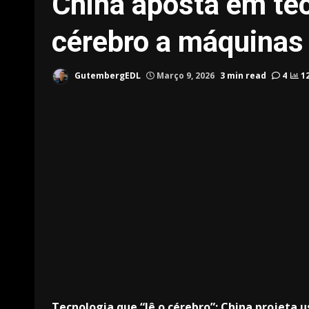
China aposta em te
cérebro a máquinas
GutembergEDL
Março 9, 2026
3 min read
4
1
Tecnologia que “lê o cérebro”: China projeta u