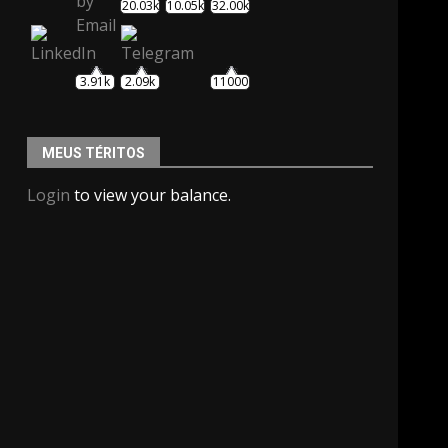
20.03k
10.05k
32.00k
3.91k
2.09k
11000
MEUS TÉRITOS
Login
to view your balance.