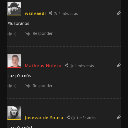
wsilvaedl
1 mês atrás
#luzpranos
Responder
0
Matheus Noleto
1 mês atrás
Luz p’ra nós
Responder
0
Josevar de Sousa
1 mês atrás
Luz p’ra nós!