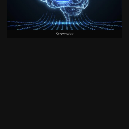
Screenshot
20.03k
10.05k
32.00k
3.91k
2.09k
11000