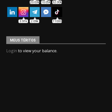
20.03k
10.05k
32.00k
3.91k
2.09k
11000
MEUS TÉRITOS
Login
to view your balance.