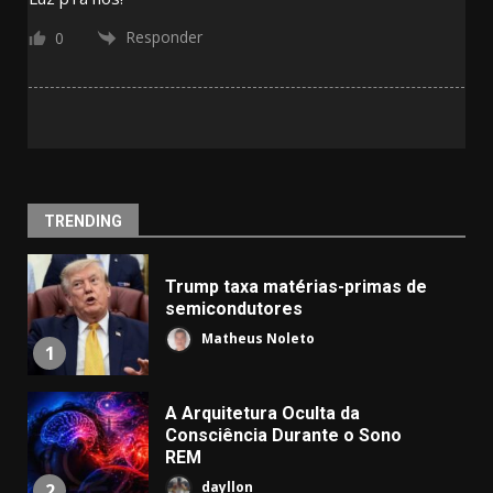
Responder
0
TRENDING
Trump taxa matérias-primas de
semicondutores
Matheus Noleto
1
A Arquitetura Oculta da
Consciência Durante o Sono
REM
dayllon
2