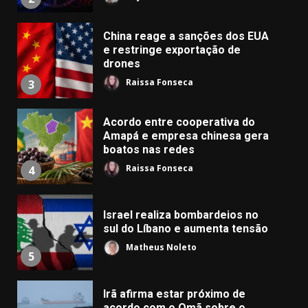
China reage a sanções dos EUA
e restringe exportação de
drones
Raissa Fonseca
3
Acordo entre cooperativa do
Amapá e empresa chinesa gera
boatos nas redes
Raissa Fonseca
4
Israel realiza bombardeios no
sul do Líbano e aumenta tensão
Matheus Noleto
5
Irã afirma estar próximo de
acordo com o Omã sobre o