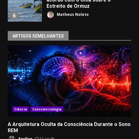
Estreito de Ormuz
Matheus Noleto
6
ARTIGOS SEMELHANTES
Ciência
Conscienciologia
A Arquitetura Oculta da Consciência Durante o Sono
REM
dayllon
11
65