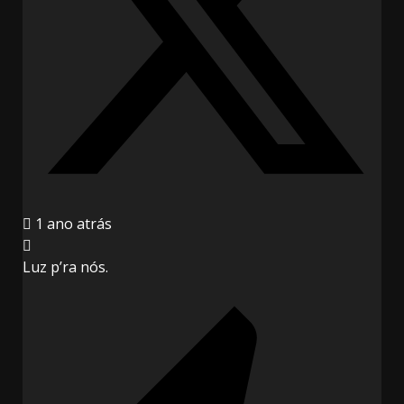
1 ano atrás
Luz p’ra nós.