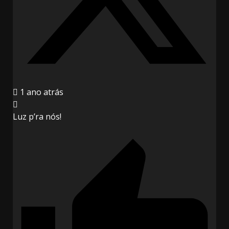
1 ano atrás
Luz p’ra nós!