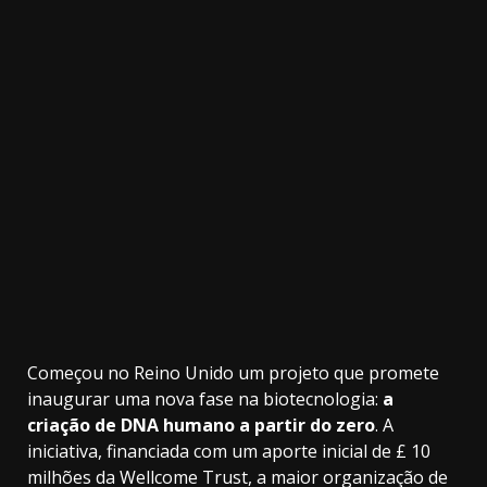
3.91k
20.03k
10.05k
32.00k
2.09k
11000
Começou no Reino Unido um projeto que promete
inaugurar uma nova fase na biotecnologia:
a
criação de DNA humano a partir do zero
. A
iniciativa, financiada com um aporte inicial de £ 10
milhões da Wellcome Trust, a maior organização de