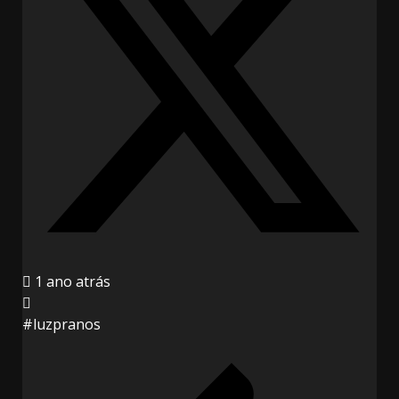
1 ano atrás
#luzpranos