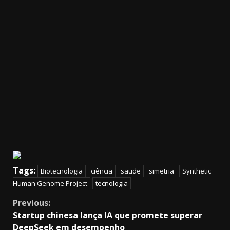
Tags:
Biotecnologia
ciência
saude
simetria
Synthetic
Human Genome Project
tecnologia
Continue
Previous:
Startup chinesa lança IA que promete superar
Reading
DeepSeek em desempenho