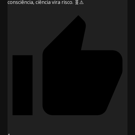
consciência, ciência vira risco. 🧬⚠️