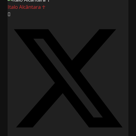
Italo Alcântara ☥