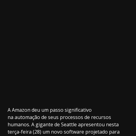
3.91k
2.09k
20.03k
10.05k
32.00k
11000
A Amazon deu um passo significativo
na automação de seus processos de recursos
humanos. A gigante de Seattle apresentou nesta
terça-feira (28) um novo software projetado para