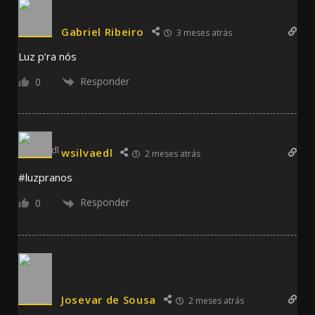
Gabriel Ribeiro
3 meses atrás
Luz p’ra nós
Responder
0
wsilvaedl
2 meses atrás
#luzpranos
Responder
0
Josevar de Sousa
2 meses atrás