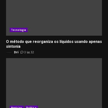
Tecnologia
​O método que reorganiza os líquidos usando apenas
sintonia
Dri
3
32
Notícias
Política