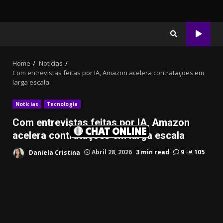
Home
Notícias
Com entrevistas feitas por IA, Amazon acelera contratações em
larga escala
Notícias
Tecnologia
Com entrevistas feitas por IA, Amazon
🔴 CHAT ONLINE
acelera contratações em larga escala
Daniela Cristina
Abril 28, 2026
3 min read
9
105