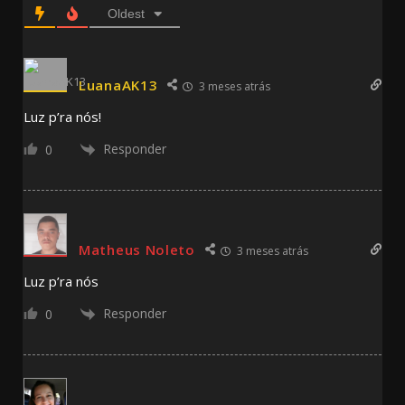
Oldest
LuanaAK13
3 meses atrás
Luz p’ra nós!
Responder
0
Matheus Noleto
3 meses atrás
Luz p’ra nós
Responder
0