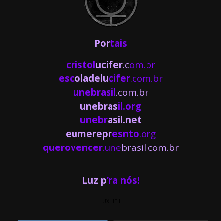
Por
tais
cristol
ucifer
.c
om.br
esc
oladelu
cifer
.com.br
unebrasil
.com.br
unebras
il.org
unebr
asil.net
eumerepr
esnto
.org
querovencer
.une
brasil.com.br
Luz p
’ra nós!
LUX HEIL