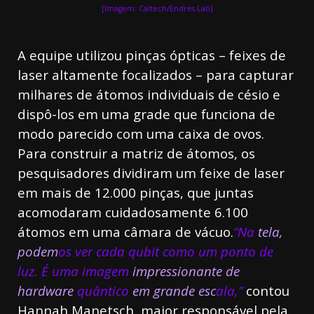
[Imagem: Caltech/Endres Lab]
A equipe utilizou pinças ópticas – feixes de
laser altamente focalizados – para capturar
milhares de átomos individuais de césio e
dispô-los em uma grade que funciona de
modo parecido com uma caixa de ovos.
Para construir a matriz de átomos, os
pesquisadores dividiram um feixe de laser
em mais de 12.000 pinças, que juntas
acomodaram cuidadosamente 6.100
átomos em uma câmara de vácuo.
“Na
tela,
podem
os ver cada qubit como um ponto de
luz. É uma imagem
impressionante de
hardware
quântico
em grande esc
ala,”
contou
Hannah Manetsch, maior responsável pela