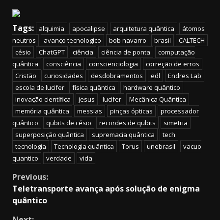
Tags:
alquimia
apocalipse
arquitetura quântica
átomos
neutros
avanço tecnologico
bob navarro
brasil
CALTECH
césio
ChatGPT
ciência
ciência de ponta
computação
quântica
consciência
conscienciologia
correção de erros
Cristão
curiosidades
desdobramentos
edl
Endres Lab
escola de lucifer
física quântica
hardware quântico
inovação científica
jesus
lucifer
Mecânica Quântica
memória quântica
messias
pinças ópticas
processador
quântico
qubits de césio
recordes de qubits
simetria
superposição quântica
supremacia quântica
tech
tecnologia
Tecnologia quântica
Torus
unebrasil
vacuo
quantico
verdade
vida
Continue
Previous:
Teletransporte avança após solução de enigma
Reading
quântico
Next: