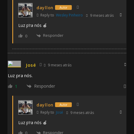
dayllon
Autor
Reply to
Wesley Pinheiro
9 meses atrás
Luz p’ra nós 🍎
Responder
0
José
9 meses atrás
Luz pra nós.
Responder
1
dayllon
Autor
Reply to
José
9 meses atrás
Luz p’ra nós 🍎
Responder
0