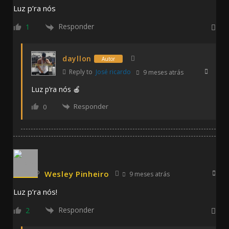
Luz p’ra nós
Responder
1
dayllon
Autor
Reply to
José ricardo
9 meses atrás
Luz p’ra nós 🍎
Responder
0
Wesley Pinheiro
9 meses atrás
Luz p’ra nós!
Responder
2