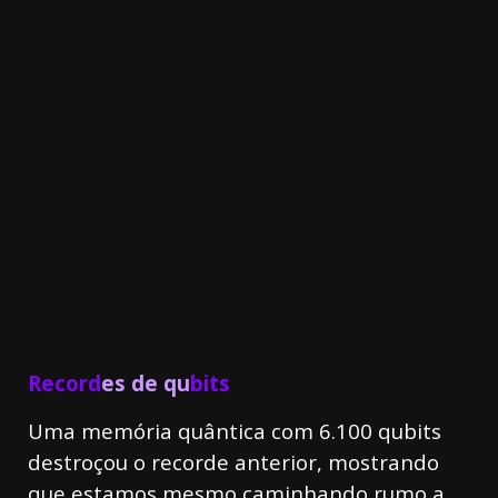
20.03k
10.05k
32.00k
3.91k
2.09k
11000
Record
es de qu
bits
Uma memória quântica com 6.100 qubits
destroçou o recorde anterior, mostrando
que estamos mesmo caminhando rumo a