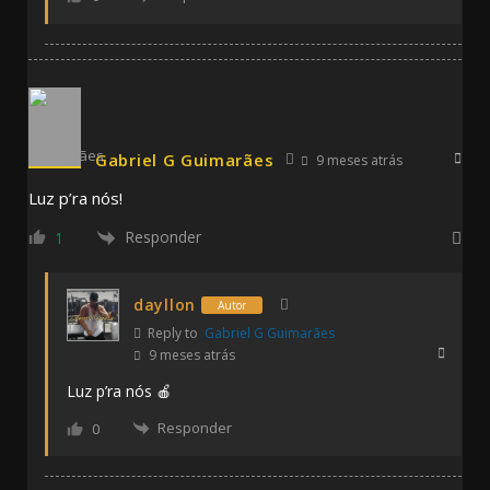
Gabriel G Guimarães
9 meses atrás
Luz p’ra nós!
Responder
1
dayllon
Autor
Reply to
Gabriel G Guimarães
9 meses atrás
Luz p’ra nós 🍎
Responder
0