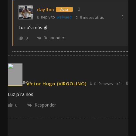
dayllon
Autor
Reply to
wsilvaedl
9 meses atrás
Luz p’ra nós 🍎
Responder
0
Victor Hugo (VIRGOLINO)
9 meses atrás
Luz p´ra nós
Responder
0