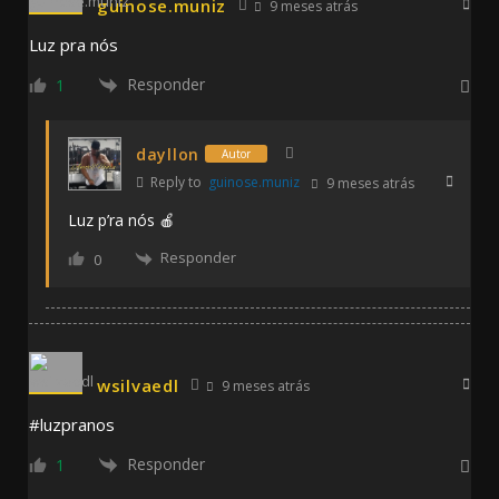
guinose.muniz
9 meses atrás
Luz pra nós
Responder
1
dayllon
Autor
Reply to
guinose.muniz
9 meses atrás
Luz p’ra nós 🍎
Responder
0
wsilvaedl
9 meses atrás
#luzpranos
Responder
1