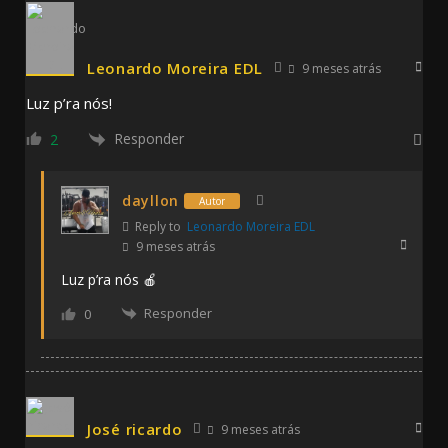
Leonardo Moreira EDL
9 meses atrás
Luz p’ra nós!
Responder
2
dayllon
Autor
Reply to
Leonardo Moreira EDL
9 meses atrás
Luz p’ra nós 🍎
Responder
0
José ricardo
9 meses atrás