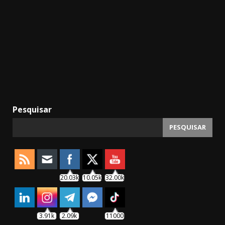
Pesquisar
PESQUISAR
20.03k
10.05k
32.00k
3.91k
2.09k
11000