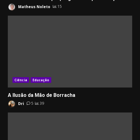
Matheus Noleto
15
Ciência
Educação
A Ilusão da Mão de Borracha
Dri
5
39