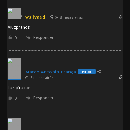
wsilvaedl
8 meses atrás
#luzpranos
Responder
0
Marco Antonio França
Editor
8 meses atrás
Luz p’ra nós!
Responder
0