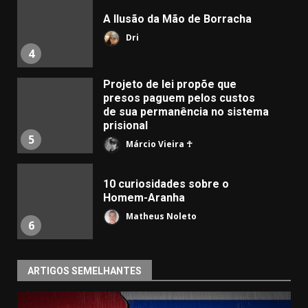
A Ilusão da Mão de Borracha
Dri
4
Projeto de lei propõe que
presos paguem pelos custos
de sua permanência no sistema
prisional
5
Márcio Vieira ☥
10 curiosidades sobre o
Homem-Aranha
Matheus Noleto
6
ARTIGOS SEMELHANTES