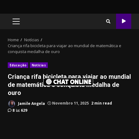
PRIMARY
MENU
Home
Notícias
Criança rifa bicicleta para viajar ao mundial de matemática e
conquista medalha de ouro
Educação
Notícias
Criança rifa bicicleta para viajar ao mundial
🔴 CHAT ONLINE
de matemática e conquista medalha de
ouro
Jamile Angela
Novembro 11, 2025
2 min read
8
629