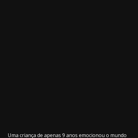
20.03k
10.05k
32.00k
3.91k
2.09k
11000
Uma criança de apenas 9 anos emocionou o mundo