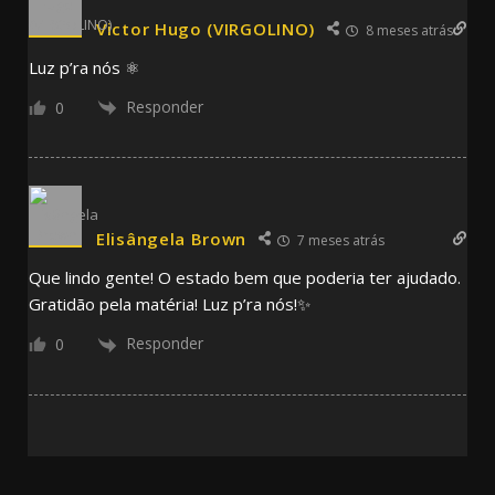
Victor Hugo (VIRGOLINO)
8 meses atrás
Luz p’ra nós ⚛️
Responder
0
Elisângela Brown
7 meses atrás
Que lindo gente! O estado bem que poderia ter ajudado.
Gratidão pela matéria! Luz p’ra nós!✨
Responder
0