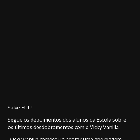
20.03k
10.05k
32.00k
3.91k
2.09k
11000
Salve EDL!
Segue os depoimentos dos alunos da Escola sobre
os últimos desdobramentos com o Vicky Vanilla.
“Vicky Vanilla começou a adotar uma abordagem