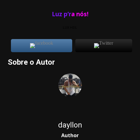
Luz p’r
a nós!
LUX HEIL
Sobre o Autor
dayllon
Author