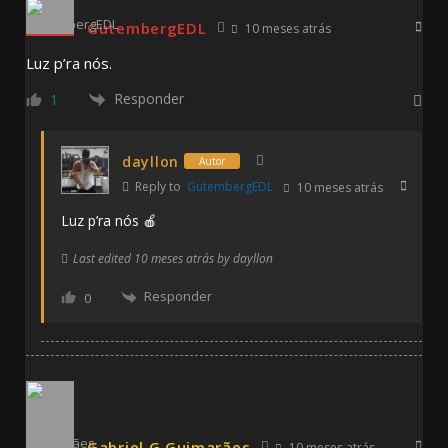
GutembergEDL
10 meses atrás
Luz p’ra nós.
Responder
1
dayllon
Autor
Reply to
GutembergEDL
10 meses atrás
Luz p’ra nós 🍎
Last edited 10 meses atrás by dayllon
Responder
0
Gabriel G Guimarães
10 meses atrás