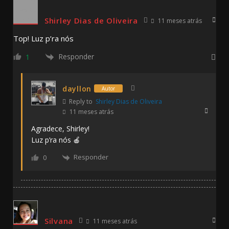
Shirley Dias de Oliveira
11 meses atrás
Top! Luz p’ra nós
Responder
1
dayllon
Autor
Reply to
Shirley Dias de Oliveira
11 meses atrás
Agradece, Shirley!
Luz p’ra nós 🍎
Responder
0
Silvana
11 meses atrás