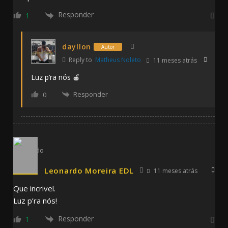
Responder
1
dayllon
Autor
Reply to
Matheus Noleto
11 meses atrás
Luz p’ra nós 🍎
Responder
0
Leonardo Moreira EDL
11 meses atrás
Que incrivel.
Luz p’ra nós!
Responder
1