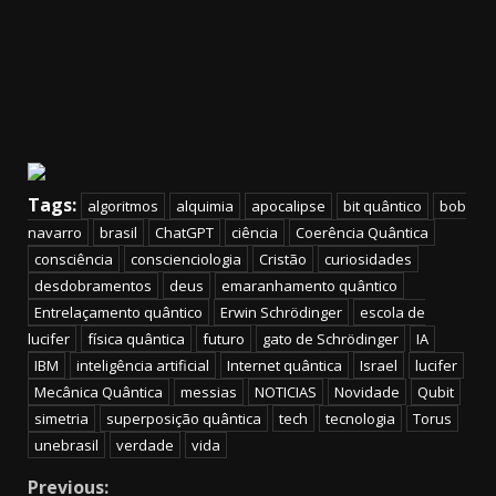
Tags:
algoritmos
alquimia
apocalipse
bit quântico
bob
navarro
brasil
ChatGPT
ciência
Coerência Quântica
consciência
conscienciologia
Cristão
curiosidades
desdobramentos
deus
emaranhamento quântico
Entrelaçamento quântico
Erwin Schrödinger
escola de
lucifer
física quântica
futuro
gato de Schrödinger
IA
IBM
inteligência artificial
Internet quântica
Israel
lucifer
Mecânica Quântica
messias
NOTICIAS
Novidade
Qubit
simetria
superposição quântica
tech
tecnologia
Torus
unebrasil
verdade
vida
Continue
Previous: