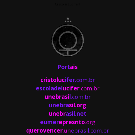
Cristo é Lucifer!
Port
ais
cristoluc
ifer
.com.br
escoladel
ucifer
.com.br
unebrasi
l
.com.br
unebra
sil.org
unebr
asil.net
eumer
epresnto
.org
querovencer
.un
ebrasil.com.br