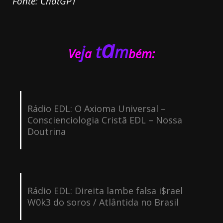
Fonte: ChatGPT
a
j
t
m
Ve
a
bém:
Rádio EDL: O Axioma Universal –
Conscienciologia Cristã EDL – Nossa
Doutrina
Rádio EDL: Direita lambe falsa i$rael
W0k3 do soros / Atlântida no Brasil