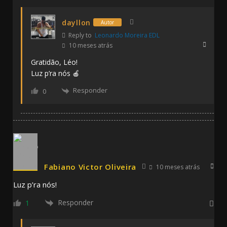
dayllon
Autor
Reply to
Leonardo Moreira EDL
10 meses atrás
Gratidão, Léo!
Luz p’ra nós 🍎
Responder
0
Fabiano Victor Oliveira
10 meses atrás
Luz p’ra nós!
Responder
1