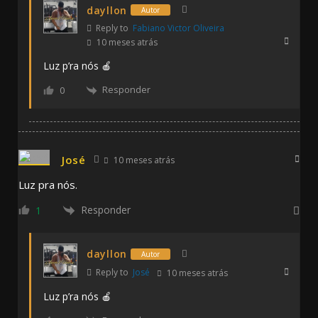
dayllon
Autor
Reply to
Fabiano Victor Oliveira
10 meses atrás
Luz p’ra nós 🍎
Responder
0
José
10 meses atrás
Luz pra nós.
Responder
1
dayllon
Autor
Reply to
José
10 meses atrás
Luz p’ra nós 🍎