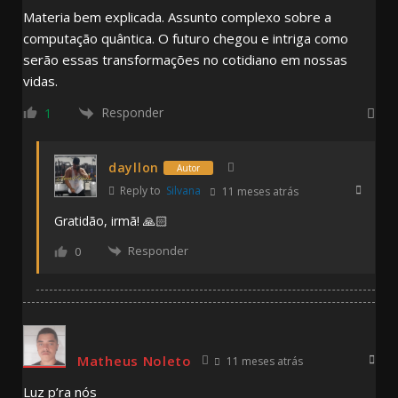
Materia bem explicada. Assunto complexo sobre a
computação quântica. O futuro chegou e intriga como
serão essas transformações no cotidiano em nossas
vidas.
Responder
1
dayllon
Autor
Reply to
Silvana
11 meses atrás
Gratidão, irmã! 🙏🏻
Responder
0
Matheus Noleto
11 meses atrás
Luz p’ra nós