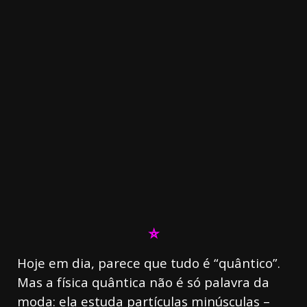
3.91k
11000
⛥
20.03k
10.05k
32.00k
2.09k
Hoje em dia, parece que tudo é “quântico”.
Mas a física quântica não é só palavra da
moda: ela estuda partículas minúsculas –