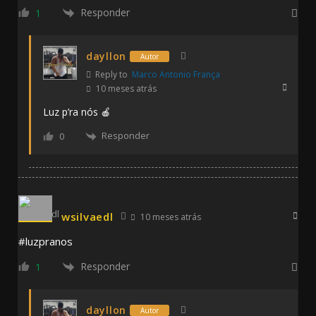
Responder
1
dayllon
Autor
Reply to
Marco Antonio França
10 meses atrás
Luz p’ra nós 🍎
Responder
0
wsilvaedl
10 meses atrás
#luzpranos
Responder
1
dayllon
Autor