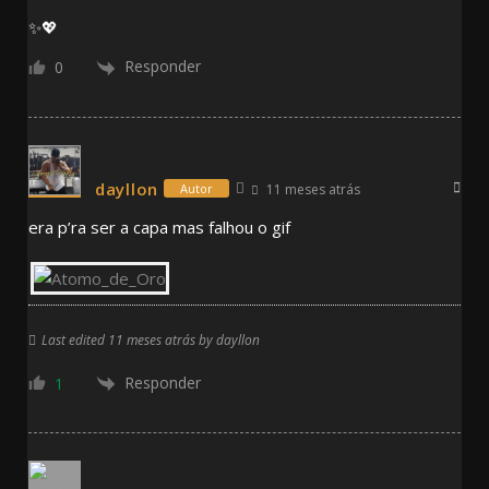
✨💖
Responder
0
dayllon
11 meses atrás
Autor
era p’ra ser a capa mas falhou o gif
Last edited 11 meses atrás by dayllon
Responder
1