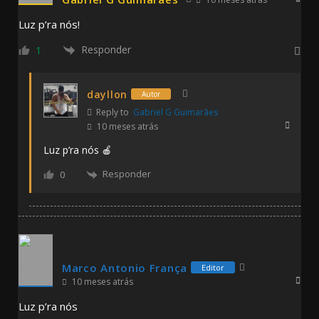
Luz p’ra nós!
Responder
1
dayllon
Autor
Reply to
Gabriel G Guimarães
10 meses atrás
Luz p’ra nós 🍎
Responder
0
Marco Antonio França
Editor
10 meses atrás
Luz p’ra nós