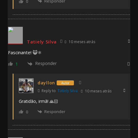
Responder
0
Tatiely Silva
10 meses atrás
Fascinante! 😺⚛️
Responder
1
dayllon
Autor
Reply to
Tatiely Silva
10 meses atrás
Gratidão, irmã! 🙏🏻
Responder
0