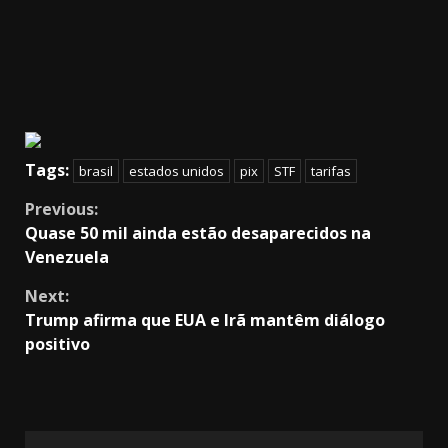
Tags:
brasil
estados unidos
pix
STF
tarifas
Continue
Previous:
Quase 50 mil ainda estão desaparecidos na
Reading
Venezuela
Next:
Trump afirma que EUA e Irã mantêm diálogo
positivo