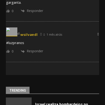
garganta.
Responder
0
wsilvaedl
1 mês atrás
#luzpranos
Responder
0
TRENDING
Israel realiza bombardeios no