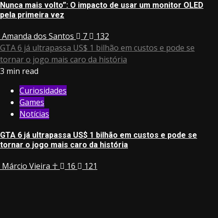
Nunca mais volto”: O impacto de usar um monitor OLED
pela primeira vez
Amanda dos Santos
7
132
GTA 6 já ultrapassa US$ 1 bilhão em custos e pode se
tornar o jogo mais caro da história
3 min read
Curiosidades
Games
Notícias
GTA 6 já ultrapassa US$ 1 bilhão em custos e pode se
tornar o jogo mais caro da história
Márcio Vieira ☥
16
121