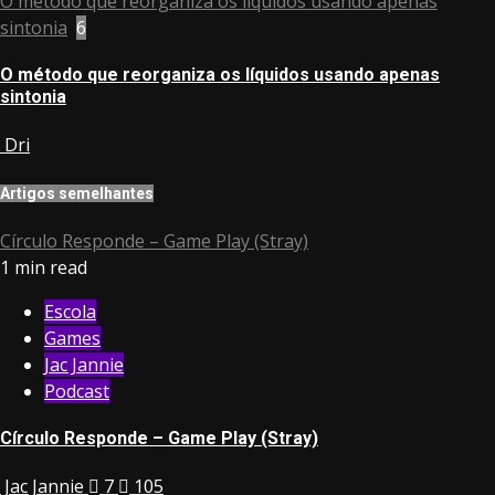
​O método que reorganiza os líquidos usando apenas
sintonia
6
​O método que reorganiza os líquidos usando apenas
sintonia
Dri
Artigos semelhantes
Círculo Responde – Game Play (Stray)
1 min read
Escola
Games
Jac Jannie
Podcast
Círculo Responde – Game Play (Stray)
Jac Jannie
7
105