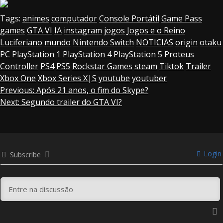
Tags:
animes
computador
Console Portátil
Game Pass
games
GTA VI
IA
instagram
jogos
Jogos e o Reino
Luciferiano
mundo
Nintendo Switch
NOTICIAS
origin
otaku
PC
PlayStation 1
PlayStation 4
PlayStation 5
Proteus
Controller
PS4
PS5
Rockstar Games
steam
Tiktok
Trailer
Xbox One
Xbox Series X|S
youtube
youtuber
Continue
Previous:
Após 21 anos, o fim do Skype?
Next:
Segundo trailer do GTA VI?
Reading
Login
Subscribe