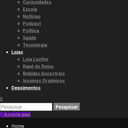
Curiosidades
Escola
Notícias
Podcast
Política
Saúde
Tecnologia
Lojas
Loja Lucifer
Rapé do Reino
Bebidas Ancestrais
Insumos Orgânicos
Depoimentos
3.91k
Pesquisar
20.03k
10.05k
32.00k
2.09k
por:
Assista aqui
Home