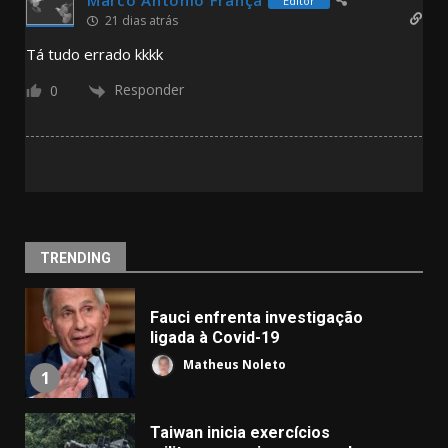
Marco Antonio França
Editor
21 dias atrás
Tá tudo errado kkkk
Responder
0
TRENDING
Fauci enfrenta investigação
ligada à Covid-19
Matheus Noleto
1
Taiwan inicia exercícios