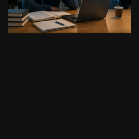
20.03k
10.05k
32.00k
3.91k
2.09k
11000