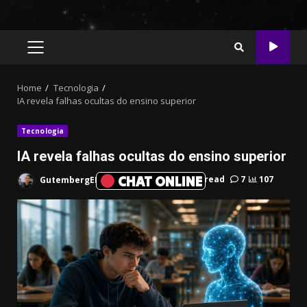
PRIMARY
MENU
Home
Tecnologia
IA revela falhas ocultas do ensino superior
Tecnologia
IA revela falhas ocultas do ensino superior
CHAT ONLINE
GutembergEDL
Julho 7, 2026
5 min read
7
107