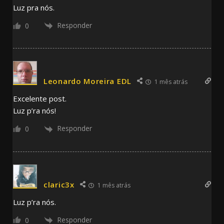
Luz pra nós.
Responder
0
Leonardo Moreira EDL
1 mês atrás
Excelente post.
Luz p’ra nós!
Responder
0
claric3x
1 mês atrás
Luz p’ra nós.
Responder
0