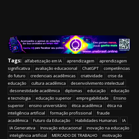
Tags:
alfabetização em IA
aprendizagem
aprendizagem
significativa
avaliação educacional
ChatGPT
competências
do futuro
credenciais acadêmicas
criatividade
crise da
educação
cultura acadêmica
desenvolvimento intelectual
desonestidade acadêmica
diplomas
educação
educação
e tecnologia
educação superior
empregabilidade
Ensino
superior
ensino universitário
ética acadêmica
ética na
inteligência artificial
formação profissional
fraude
acadêmica
Futuro da Educação
Habilidades Humanas
IA
IA Generativa
Inovação educacional
inovação na educação
inteligência artificial
MERCADO DE TRABALHO
motivação