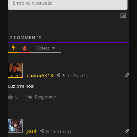
7
COMMENTS
Oldest
LuanaAK13
1 mês atrás
Luz p’ra nós!
Responder
0
José
1 mês atrás