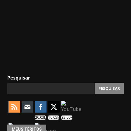
Pesquisar
PESQUISAR
20.03k
10.05k
32.00k
MEUS TÉRITOS