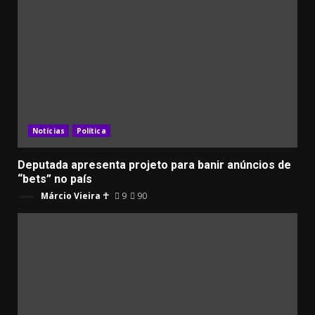
Notícias
Política
Deputada apresenta projeto para banir anúncios de
“bets” no país
Márcio Vieira ☥
9
90