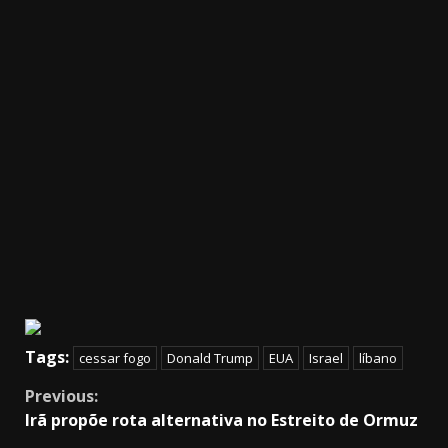
Tags:
cessar fogo
Donald Trump
EUA
Israel
líbano
Continue
Previous:
Irã propõe rota alternativa no Estreito de Ormuz
Reading