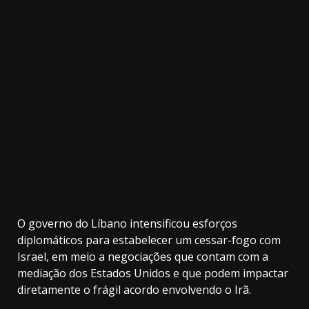
3.91k
20.03k
10.05k
32.00k
2.09k
11000
O governo do Líbano intensificou esforços
diplomáticos para estabelecer um cessar-fogo com
Israel, em meio a negociações que contam com a
mediação dos Estados Unidos e que podem impactar
diretamente o frágil acordo envolvendo o Irã.