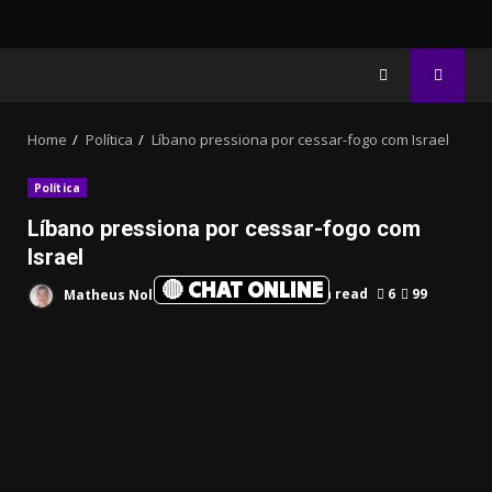
Home
Política
Líbano pressiona por cessar-fogo com Israel
Política
Líbano pressiona por cessar-fogo com
Israel
🔴 CHAT ONLINE
Matheus Noleto
Abril 10, 2026
2 min read
6
99