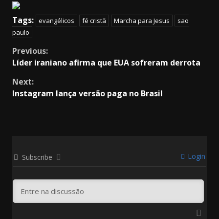
Tags:
evangélicos
fé cristã
Marcha para Jesus
sao
paulo
Continue
Previous:
Líder iraniano afirma que EUA sofreram derrota
Reading
Next:
Instagram lança versão paga no Brasil
Login
Subscribe