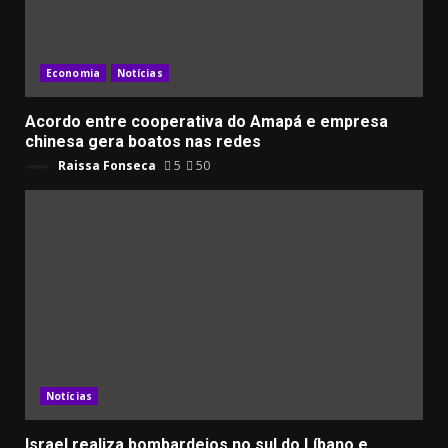
Economia
Notícias
Acordo entre cooperativa do Amapá e empresa
chinesa gera boatos nas redes
Raissa Fonseca
5
50
Notícias
Israel realiza bombardeios no sul do Líbano e