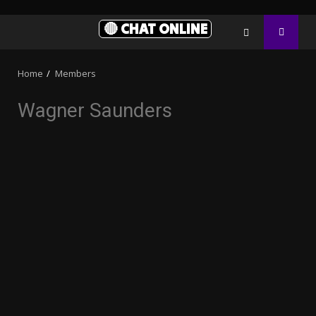
🔴 CHAT ONLINE
Home
Members
Wagner Saunders
3.91k
2.09k
20.03k
10.05k
32.00k
11000