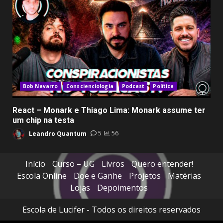
Bob Navarro
Conscienciologia
Podcast
Política
React – Monark e Thiago Lima: Monark assume ter
um chip na testa
Leandro Quantum
5
56
Início
Curso – UG
Livros
Quero entender!
Escola Online
Doe e Ganhe
Projetos
Matérias
Lojas
Depoimentos
Escola de Lucifer - Todos os direitos reservados