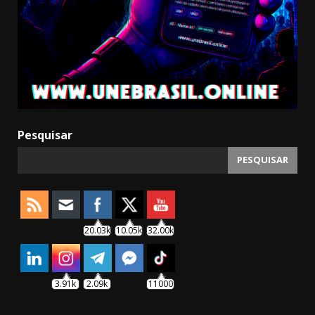
Pesquisar
PESQUISAR
20.03k
10.05k
32.00k
3.91k
2.09k
11000