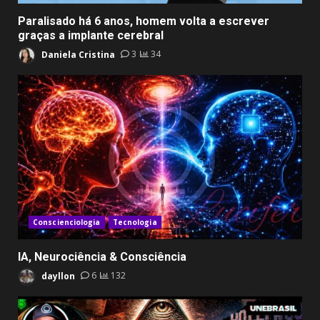
Paralisado há 6 anos, homem volta a escrever
graças a implante cerebral
Daniela Cristina
3
34
Conscienciologia
Tecnologia
IA, Neurociência & Consciência
dayllon
6
132