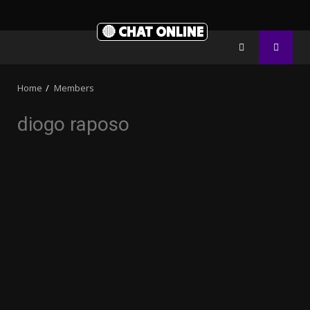
🔴 CHAT ONLINE
Home
Members
diogo raposo
10.05k
32.00k
3.91k
2.09k
20.03k
11000