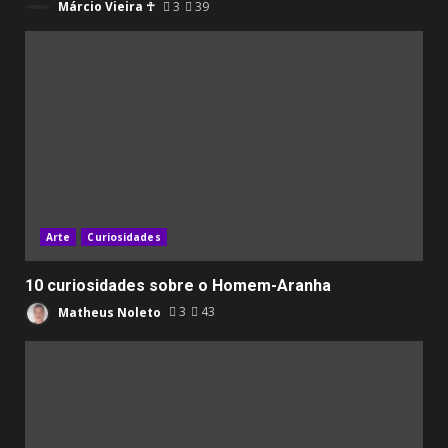
Márcio Vieira ☥
3
39
Arte
Curiosidades
10 curiosidades sobre o Homem-Aranha
Matheus Noleto
3
43