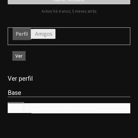
Activo há 4 anos, 5 meses atrás
Perfil
Amigos
Ver
Ver perfil
Base
Name
Everton Emanuel. Ribeiro Muniz