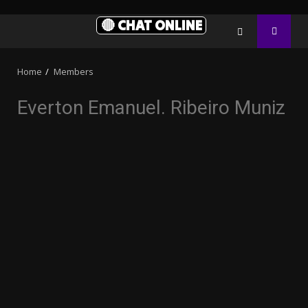
🔴 CHAT ONLINE
Home
Members
Everton Emanuel. Ribeiro Muniz
3.91k
20.03k
10.05k
32.00k
2.09k
11000