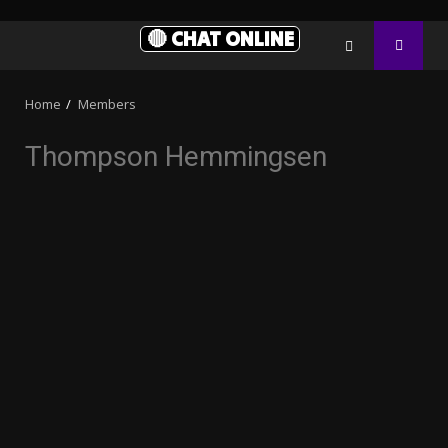
🔴 CHAT ONLINE
Home
Members
Thompson Hemmingsen
32.00k
3.91k
2.09k
20.03k
10.05k
11000