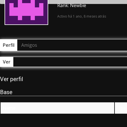
Rank: Newbie
Activo há 1 ano, 8 meses atrás
Perfil
Amigos
Ver
Ver perfil
Base
Name
Isa