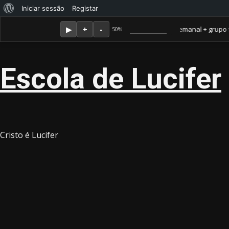
Sobre
Iniciar sessão
Registar
Skip
Agosto 7, 2026
o
Membro Amor ganha jornal mensal + aula semanal + grupo fechado
50%
to
WordPress
content
Escola de Lucifer
Cristo é Lucifer