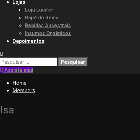
Lojas
Loja Lucifer
Rapé do Reino
Bebidas Ancestrais
Insumos Orgânicos
Depoimentos
Pesquisar
por:
Assista aqui
Home
Members
Isa