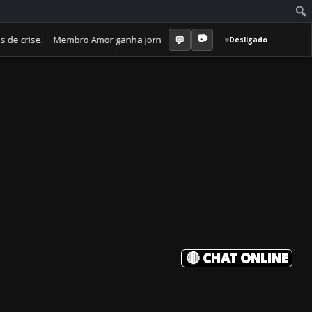
rise. Membro Amor ganha jornal mensal + aula semanal + grupo fechado.
Desligado
🔴 CHAT ONLINE