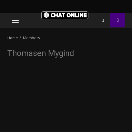
🔴 CHAT ONLINE
PRIMARY
MENU
Home
Members
Thomasen Mygind
20.03k
10.05k
32.00k
3.91k
2.09k