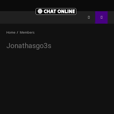
🔴 CHAT ONLINE
Home
Members
Jonathasgo3s
3.91k
20.03k
10.05k
32.00k
2.09k
11000