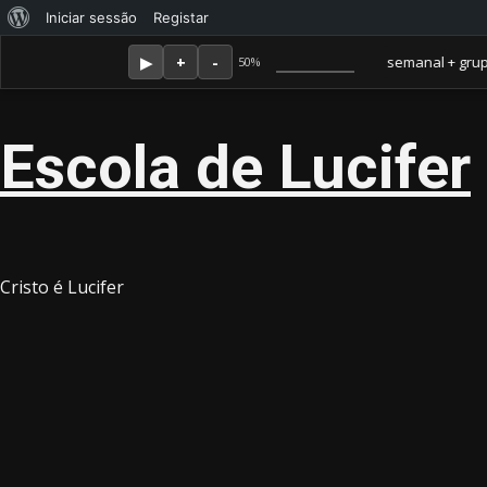
Sobre
Iniciar sessão
Registar
Skip
Agosto 9, 2026
o
Membro Amor ganha jornal mensal + aula semanal + grupo fecha
50%
to
WordPress
content
Escola de Lucifer
Cristo é Lucifer