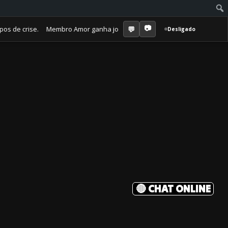
 crise. Membro Amor ganha jornal mensal + aula semanal + grupo fechad
Desligado
🔴 CHAT ONLINE