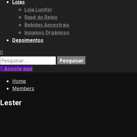
Lojas
Loja Lucifer
Rapé do Reino
Bebidas Ancestrais
Insumos Orgânicos
Depoimentos
Pesquisar
por:
Assista aqui
Home
Members
Lester