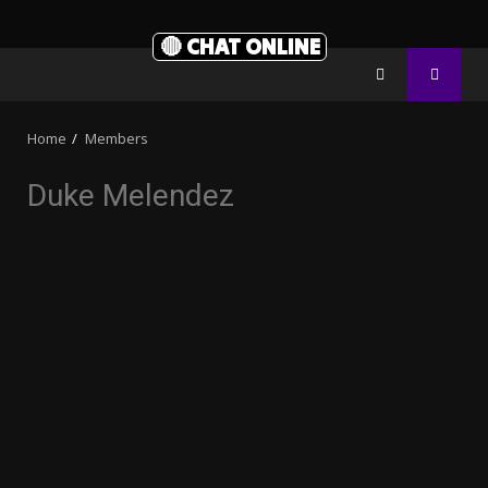
🔴 CHAT ONLINE
Home
Members
Duke Melendez
32.00k
3.91k
2.09k
20.03k
10.05k
11000