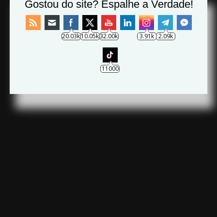
Gostou do site? Espalhe a Verdade!
Borracha
Archives
20.03k
10.05k
32.00k
3.91k
2.09k
11000