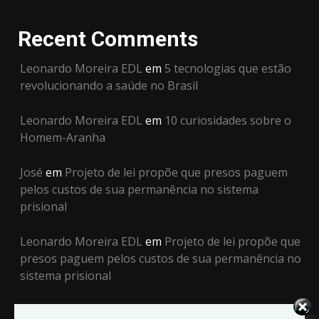
Recent Comments
Leonardo Moreira EDL
em
5 tecnologias que estão
revolucionando a saúde no Brasil
Leonardo Moreira EDL
em
10 curiosidades sobre o
Homem-Aranha
José
em
Projeto de lei propõe que presos paguem
pelos custos de sua permanência no sistema
prisional
Leonardo Moreira EDL
em
Projeto de lei propõe que
presos paguem pelos custos de sua permanência no
sistema prisional
Leonardo Moreira EDL
em
A Ilusão da Mão de