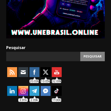
Pesquisar
PESQUISAR
20.03k
10.05k
32.00k
3.91k
2.09k
11000