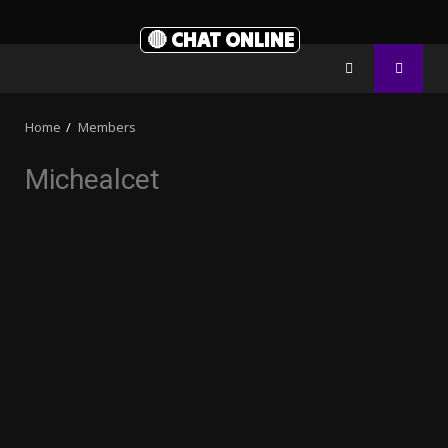
🔴 CHAT ONLINE
Home
Members
Michealcet
3.91k
20.03k
2.09k
10.05k
32.00k
11000