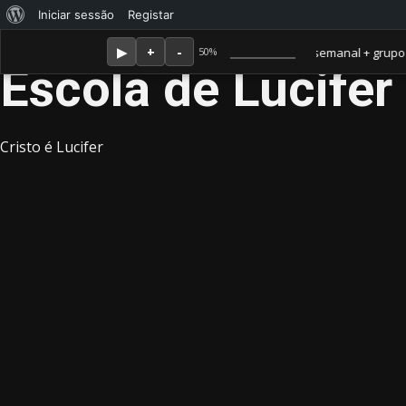
Sobre
Iniciar sessão
Registar
Skip
Agosto 6, 2026
o
Membro Amor ganha jornal mensal + aula semanal + grupo fechad
50%
to
Escola de Lucifer
WordPress
content
Cristo é Lucifer