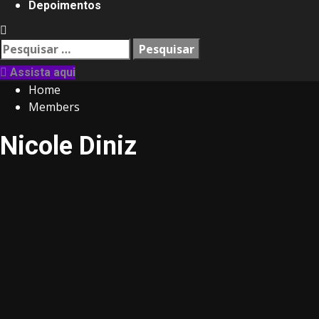
Depoimentos
Pesquisar
por:
Assista aqui
Home
Members
Nicole Diniz