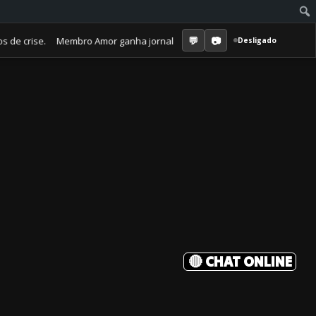
crise. Membro Amor ganha jornal mensal + aula semanal + grupo fechado.
Desligado
🔴 CHAT ONLINE