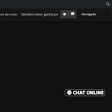
 crise. Membro Amor ganha jornal mensal + aula semanal + grupo fechad
Desligado
🔴 CHAT ONLINE