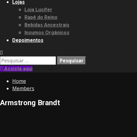
Lojas
Loja Lucifer
Rapé do Reino
Bebidas Ancestrais
Insumos Orgânicos
Depoimentos
Pesquisar
por:
Assista aqui
Home
Members
Armstrong Brandt