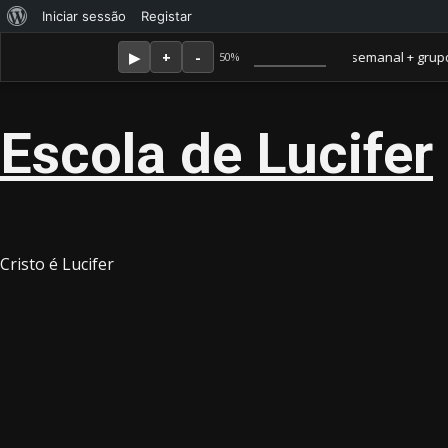
Sobre
Iniciar sessão
Registar
Skip
Agosto 7, 2026
o
Membro Amor ganha jornal mensal + aula semanal + grupo fecha
50%
to
WordPress
content
Escola de Lucifer
Cristo é Lucifer